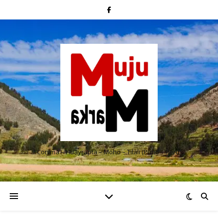
Conima – Huayrapta – Moho – Tilali (Puno – Perú)