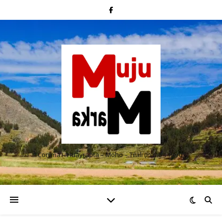
Conima – Huayrapta – Moho – Tilali (Puno – Perú)