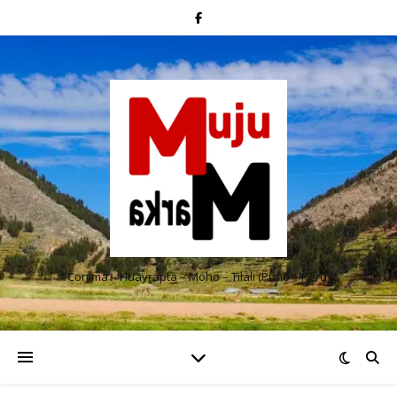
Conima – Huayrapta – Moho – Tilali (Puno – Perú)