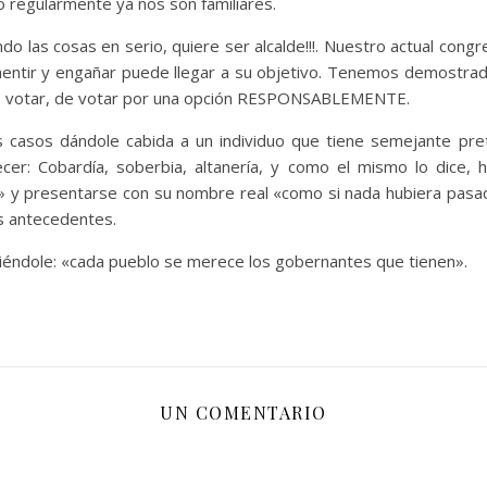
o regularmente ya nos son familiares.
 las cosas en serio, quiere ser alcalde!!!. Nuestro actual cong
ra mentir y engañar puede llegar a su objetivo. Tenemos demostr
de votar, de votar por una opción RESPONSABLEMENTE.
 casos dándole cabida a un individuo que tiene semejante pr
: Cobardía, soberbia, altanería, y como el mismo lo dice, hi
» y presentarse con su nombre real «como si nada hubiera pas
s antecedentes.
iéndole: «cada pueblo se merece los gobernantes que tienen».
UN COMENTARIO