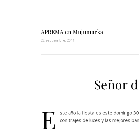
APREMA en Mujumarka
22 septiembre, 2011
Señor d
E
ste año la fiesta es este domingo 30
con trajes de luces y las mejores b