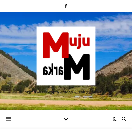
Conima – Huayrapta – Moho – Tilali (Puno – Perú)