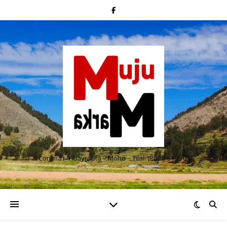
Conima – Huayrapta – Moho – Tilali (Puno – Perú)