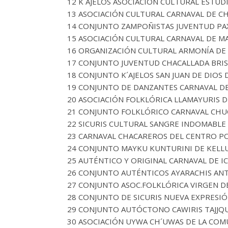
12 K´AJELOS ASOCIACIÓN CULTURAL ESTUD
13 ASOCIACIÓN CULTURAL CARNAVAL DE 
14 CONJUNTO ZAMPOÑISTAS JUVENTUD PA
15 ASOCIACIÓN CULTURAL CARNAVAL DE MA
16 ORGANIZACIÓN CULTURAL ARMONÍA DE
17 CONJUNTO JUVENTUD CHACALLADA BRI
18 CONJUNTO K´AJELOS SAN JUAN DE DIOS 
19 CONJUNTO DE DANZANTES CARNAVAL D
20 ASOCIACIÓN FOLKLÓRICA LLAMAYURIS 
21 CONJUNTO FOLKLÓRICO CARNAVAL CHUQ
22 SICURIS CULTURAL SANGRE INDOMABL
23 CARNAVAL CHACAREROS DEL CENTRO P
24 CONJUNTO MAYKU KUNTURINI DE KELL
25 AUTÉNTICO Y ORIGINAL CARNAVAL DE I
26 CONJUNTO AUTÉNTICOS AYARACHIS ANT
27 CONJUNTO ASOC.FOLKLÓRICA VIRGEN DE
28 CONJUNTO DE SICURIS NUEVA EXPRESIÓ
29 CONJUNTO AUTÓCTONO CAWIRIS TAJJQ
30 ASOCIACIÓN UYWA CH´UWAS DE LA COMU