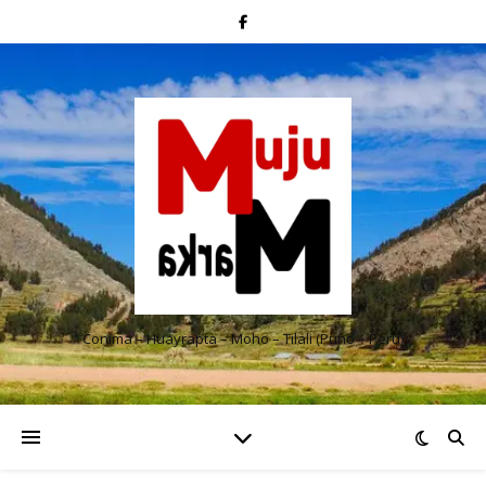
Conima – Huayrapta – Moho – Tilali (Puno – Perú)