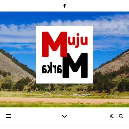
Conima – Huayrapta – Moho – Tilali (Puno – Perú)