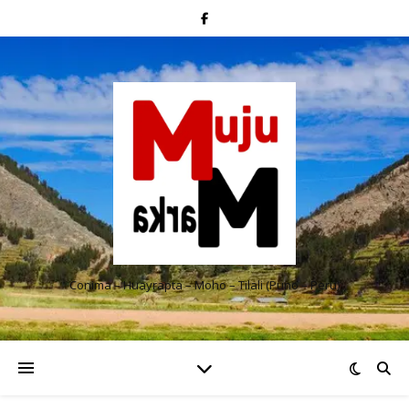
Conima – Huayrapta – Moho – Tilali (Puno – Perú)