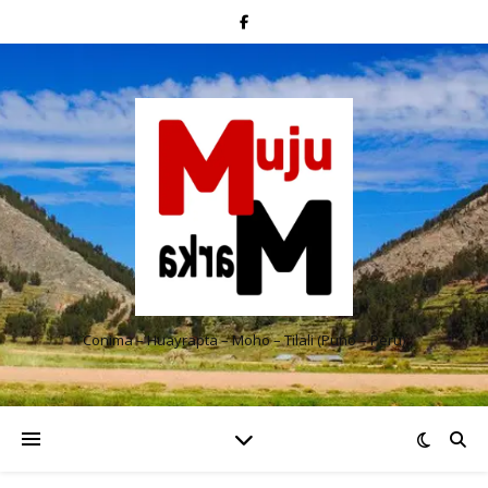
Conima – Huayrapta – Moho – Tilali (Puno – Perú)