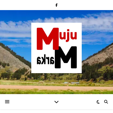
Conima – Huayrapta – Moho – Tilali (Puno – Perú)