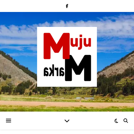
Conima – Huayrapta – Moho – Tilali (Puno – Perú)