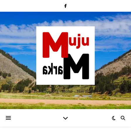
Conima – Huayrapta – Moho – Tilali (Puno – Perú)