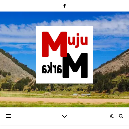
Conima – Huayrapta – Moho – Tilali (Puno – Perú)