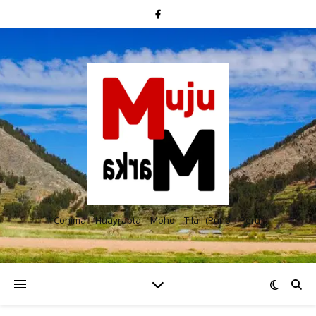
Conima – Huayrapta – Moho – Tilali (Puno – Perú)