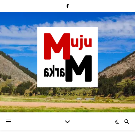
Conima – Huayrapta – Moho – Tilali (Puno – Perú)