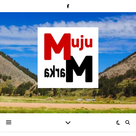
Conima – Huayrapta – Moho – Tilali (Puno – Perú)