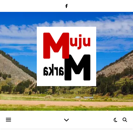
Conima – Huayrapta – Moho – Tilali (Puno – Perú)